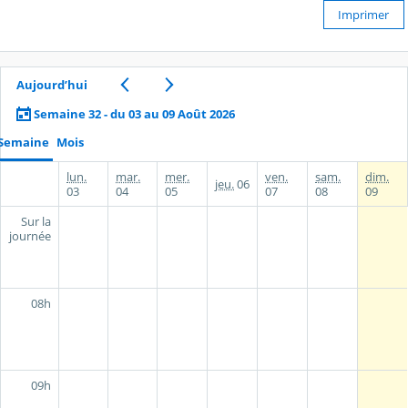
Imprimer
Aujourd’hui
Semaine 32 - du 03 au 09 Août 2026
Semaine
Mois
lun.
mar.
mer.
ven.
sam.
dim.
jeu.
06
03
04
05
07
08
09
Sur la
journée
08h
09h