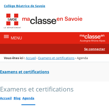
Panneau de gestion des cookies
Collège Béatrice de Savoie
Menu de la rubrique
Contenu
MENU
Se connecter
Vous êtes ici :
Accueil
›
Examens et certifications
›
Agenda
Examens et certifications
Examens et certifications
Accueil
Blog
Agenda