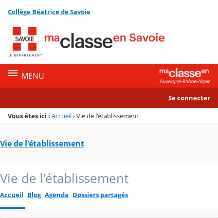
Panneau de gestion des cookies
Collège Béatrice de Savoie
Menu de la rubrique
Contenu
MENU
Se connecter
Vous êtes ici :
Accueil
›
Vie de l'établissement
Vie de l'établissement
Vie de l'établissement
Accueil
Blog
Agenda
Dossiers partagés