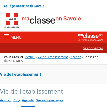
Panneau de gestion des cookies
Collège Béatrice de Savoie
Menu de la rubrique
Contenu
MENU
Se connecter
Vous êtes ici :
Accueil
›
Vie de l'établissement
›
Agenda
›
Conseil de
classe 6EMEA
Vie de l'établissement
Vie de l'établissement
Accueil
Blog
Agenda
Dossiers partagés