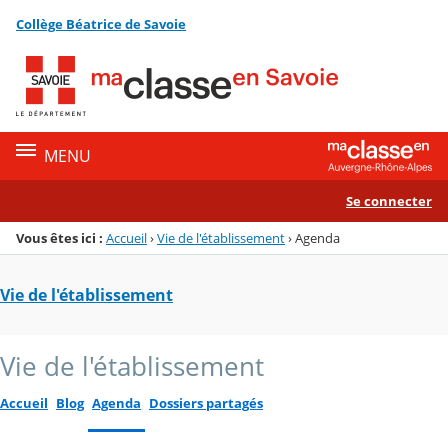
Panneau de gestion des cookies
Collège Béatrice de Savoie
Menu de la rubrique
Contenu
MENU
Se connecter
Vous êtes ici :
Accueil
›
Vie de l'établissement
›
Agenda
Vie de l'établissement
Vie de l'établissement
Accueil
Blog
Agenda
Dossiers partagés