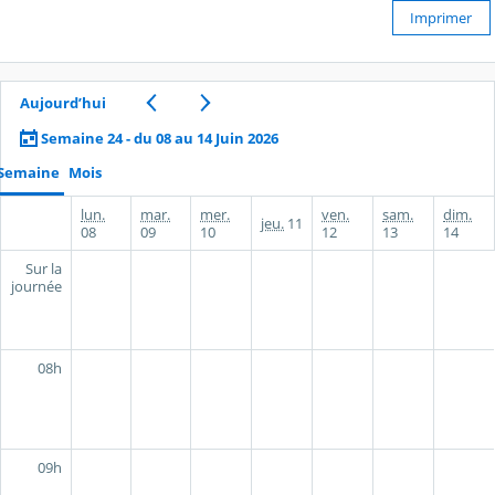
Imprimer
Aujourd’hui
Semaine 24 - du 08 au 14 Juin 2026
Semaine
Mois
lun.
mar.
mer.
ven.
sam.
dim.
jeu.
11
08
09
10
12
13
14
Sur la
journée
08h
09h