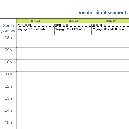
Vie de l'établissement 
lun.
18
mar.
19
mer.
20
Sur la
23:00 - 06:00
23:00 - 06:00
23:00 - 06:00
Voyage 3° et 4° Italien
Voyage 3° et 4° Italien
Voyage 3° et 4° Italien
journée
08h
09h
10h
11h
12h
13h
14h
15h